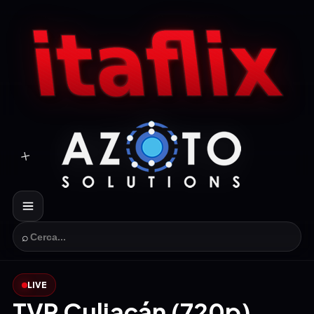
⌕
LIVE
TVP Culiacán (720p)