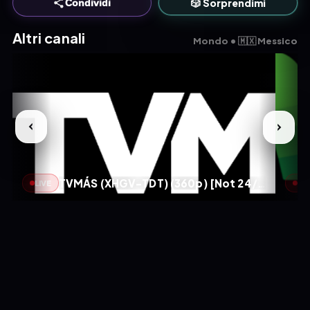
🎲 Sorprendimi
Condividi
Altri canali
Mondo • 🇲🇽 Messico
TVMÁS (XHGV-TDT) (360p) [Not 24/7]
LIVE
LIV