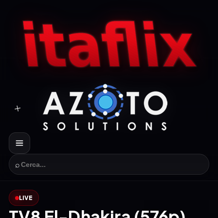
⌕
LIVE
TV8 El-Dhakira (576p)