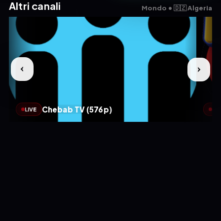
Altri canali
Mondo • 🇩🇿 Algeria
Chebab TV (576p)
LIVE
LIV