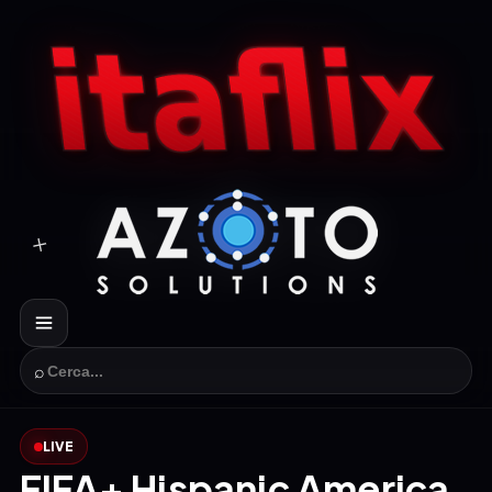
⌕
LIVE
FIFA+ Hispanic America