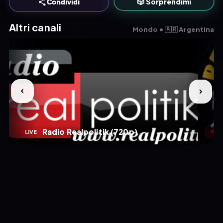
🎲 Sorprendimi
Condividi
Altri canali
Mondo • 🇦🇷 Argentina
Radio Realpolitik (720p)
LIVE
LIV