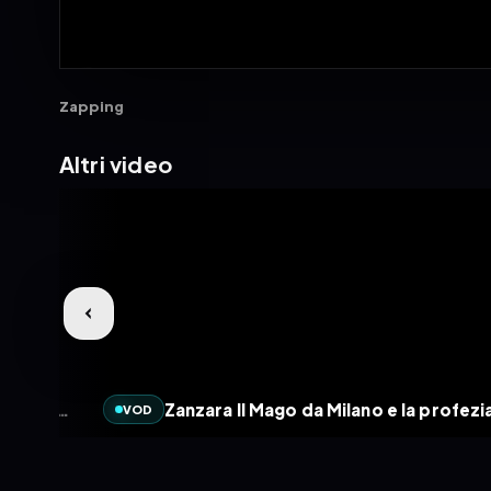
Zapping
Altri video
Zanzara Matrimonio chihuahua - La Zanzara 29.4.2024
VOD