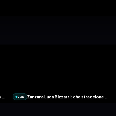
Zanzara Il Mago da Milano e la profezia della papessa - La Zanzara 7.6.2024
Zanzara Luca Bizzarri: che straccione Cruciani! La Zanzara 12.4.2024
VOD