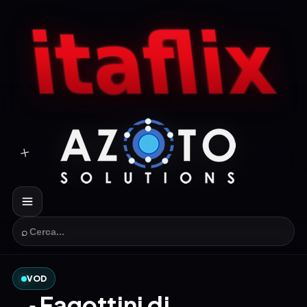
⌕
VOD
🍳 Fagottini di