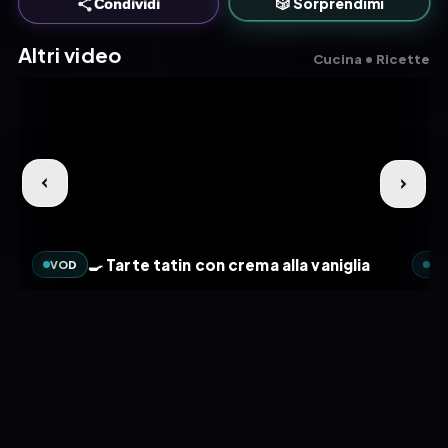
🎲 Sorprendimi
Condividi
Altri video
Cucina • Ricette
🍳 Tarte tatin con crema alla vaniglia
VOD
VO