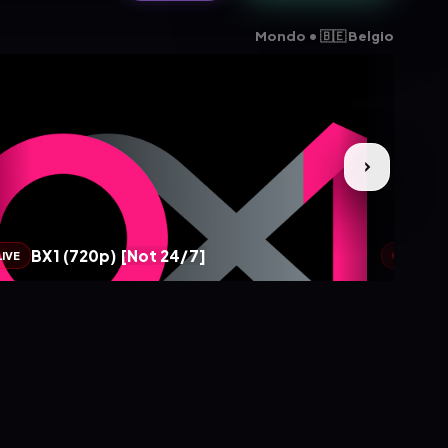
Mondo • 🇧🇪 Belgio
BX1 (720p) [Not 24/7]
R
LIVE
LIVE