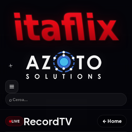
⌕
RecordTV
← Home
LIVE