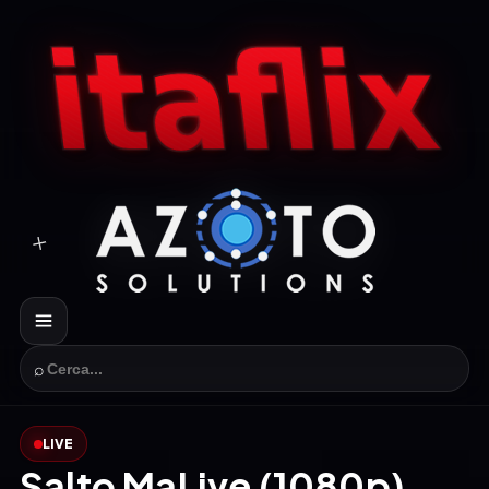
⌕
LIVE
Salto MaLive (1080p)