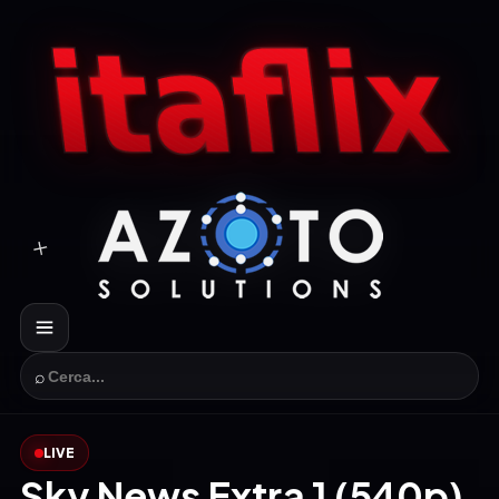
⌕
LIVE
Sky News Extra 1 (540p)