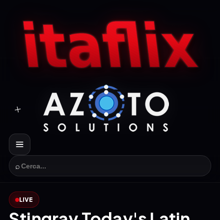
⌕
LIVE
Stingray Today's Latin