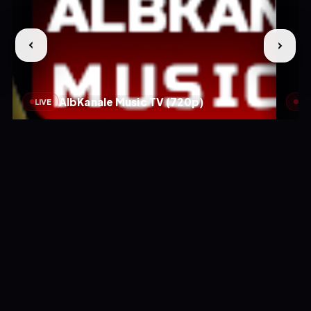
AlbKanale Music TV (720p)
LIVE
LIV