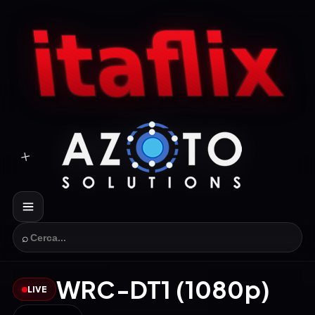
⌕
WRC-DT1 (1080p)
LIVE