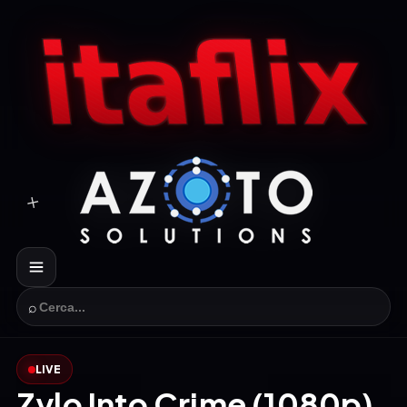
⌕
LIVE
Zylo Into Crime (1080p)