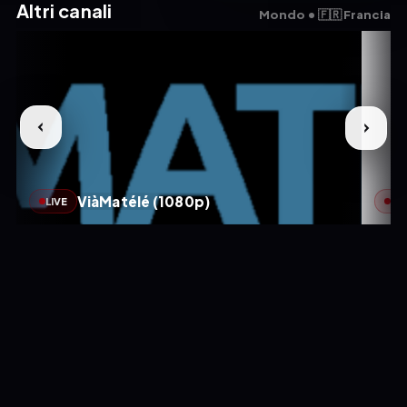
Altri canali
Mondo • 🇫🇷 Francia
ViàMatélé (1080p)
LIVE
LIV