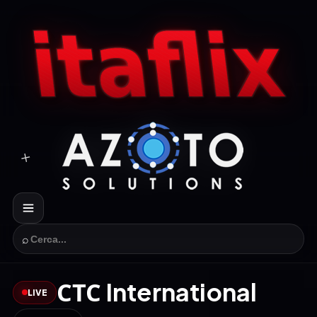
⌕
СТС International
LIVE