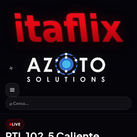
⌕
LIVE
RTL 102.5 Caliente