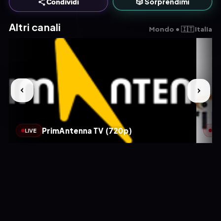
🎲 Sorprendimi
Condividi
Altri canali
Mondo • 🇮🇹 Italia
PrimAntenna TV (720p)
LIVE
LIV