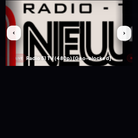
Radio 51 TV (480p) [Geo-blocked]
LIVE
LIV