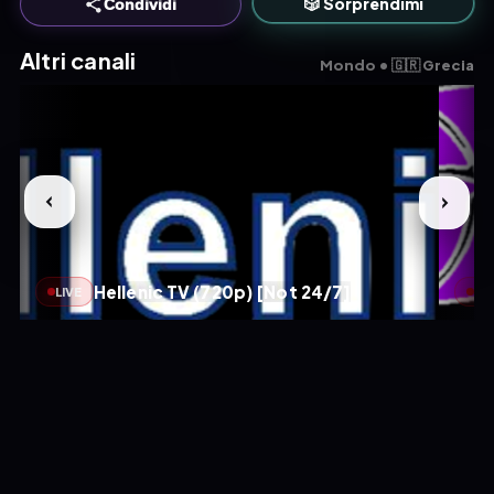
🎲 Sorprendimi
Condividi
Altri canali
Mondo • 🇬🇷 Grecia
Hellenic TV (720p) [Not 24/7]
LIVE
LIV