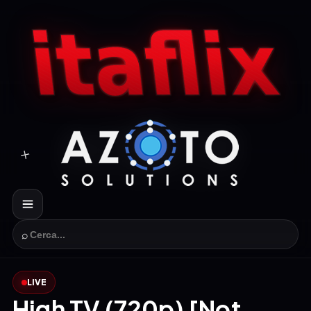
⌕
LIVE
High TV (720p) [Not