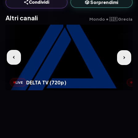
🎲 Sorprendimi
Condividi
Altri canali
Mondo • 🇬🇷 Grecia
DELTA TV (720p)
LIVE
LIV