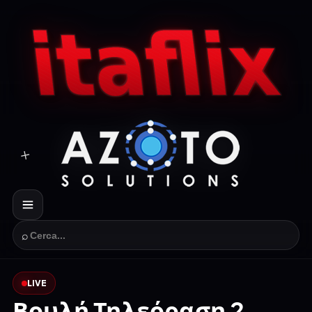
⌕
LIVE
Βουλή Τηλεόραση 2