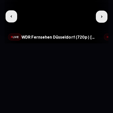
WDR Fernsehen Düsseldorf (720p) [Geo-blocked]
LIVE
LIV