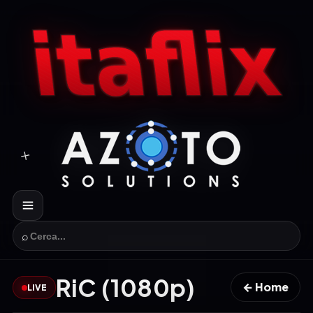
⌕
RiC (1080p)
← Home
LIVE