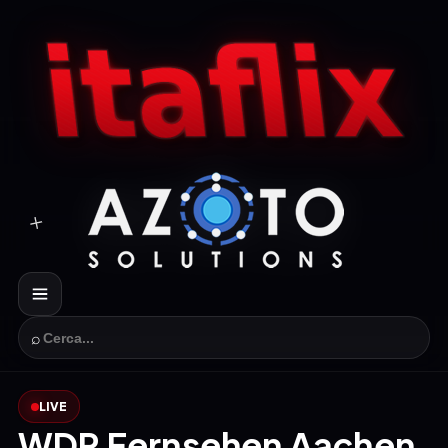
⌕
LIVE
WDR Fernsehen Aachen