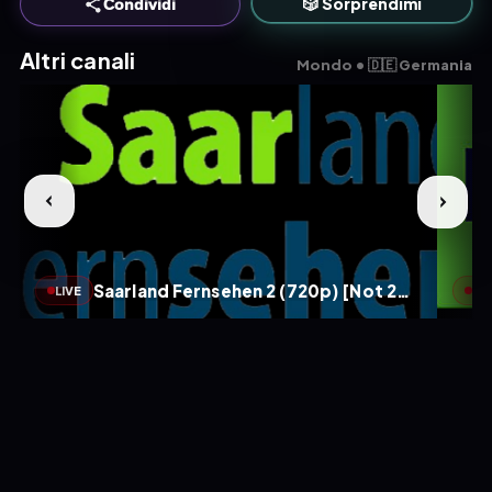
🎲 Sorprendimi
Condividi
Altri canali
Mondo • 🇩🇪 Germania
Saarland Fernsehen 2 (720p) [Not 24/7]
LIVE
LIV