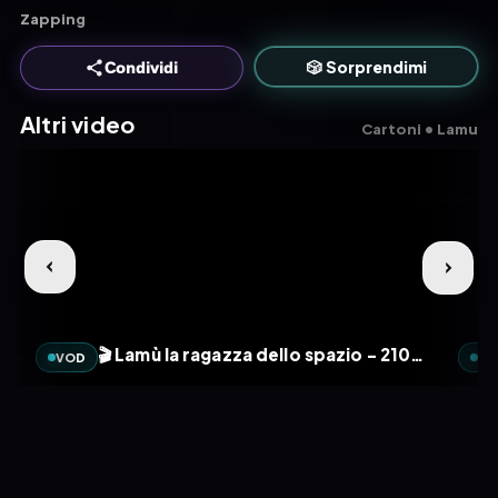
Zapping
🎲 Sorprendimi
Condividi
Altri video
Cartoni • Lamu
B]
🎬 Lamù la ragazza dello spazio - 210 - Compito In Classe [126.0MB]
VOD
VO