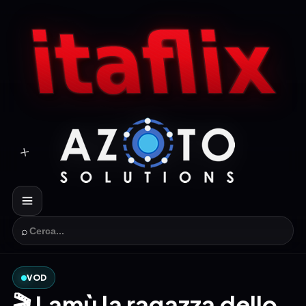
⌕
VOD
🎬 Lamù la ragazza dello