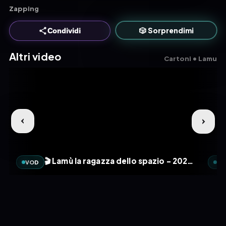
Zapping
🎲 Sorprendimi
Condividi
Altri video
Cartoni • Lamu
 di Yoga [125.6MB]
🎬 Lamù la ragazza dello spazio - 202 - Il demone serpente [9.9MB]
VOD
VO