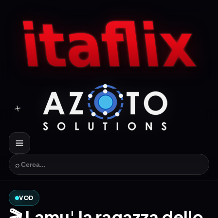
⌕
VOD
🎬 Lamu' la ragazza dello