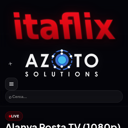
⌕
LIVE
Alanya Posta TV (1080p)