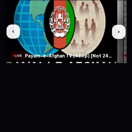
Payam-e-Afghan TV (480p) [Not 24/7]
LIVE
LIV