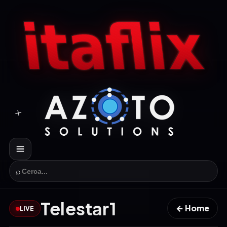
⌕
Telestar1
← Home
LIVE