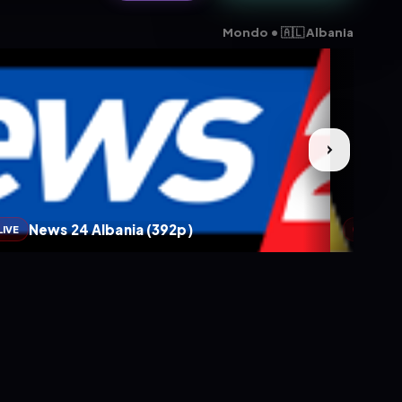
Mondo • 🇦🇱 Albania
News 24 Albania (392p)
A
LIVE
LIVE