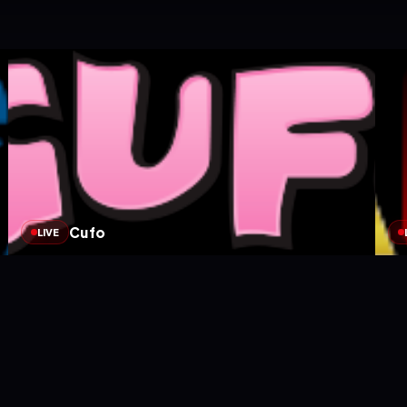
Cufo
LIVE