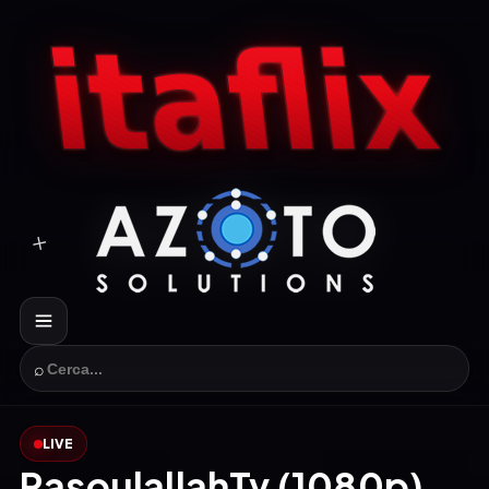
⌕
LIVE
RasoulallahTv (1080p)