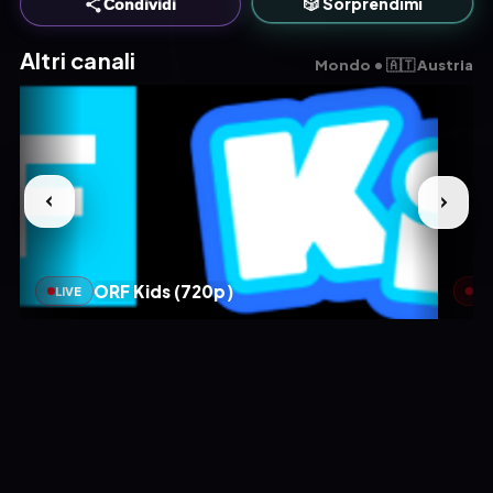
🎲 Sorprendimi
Condividi
Altri canali
Mondo • 🇦🇹 Austria
ORF Kids (720p)
LIVE
LIV